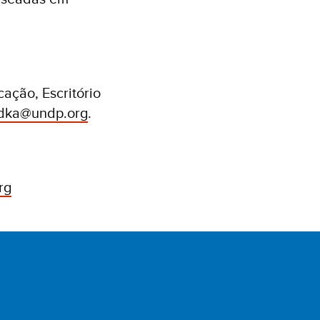
ação, Escritório
adka@undp.org
.
rg