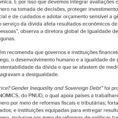
ica. É por isso que devemos integrar avaliações 
ro na tomada de decisões, proteger investimentos
ocial e de cuidados e adotar orçamento sensível a 
 serviço da dívida afeta resultados econômicos de
pessoas”, observa a diretora global de Igualdade d
gunas.
ém recomenda que governos e instituições financei
rego, o desenvolvimento humano e a igualdade de 
ustentabilidade da dívida e que se afastem de med
 agravam a desigualdade.
ice? Gender Inequality and Sovereign Debt”
foi pr
MICS, do PNUD, o qual apoia países a trabalhare
ero por meio de reformas fiscais e tributárias; for
ados; e instituições equipadas para entregar resul
ero, inclusive por meio de reformas de políticas 