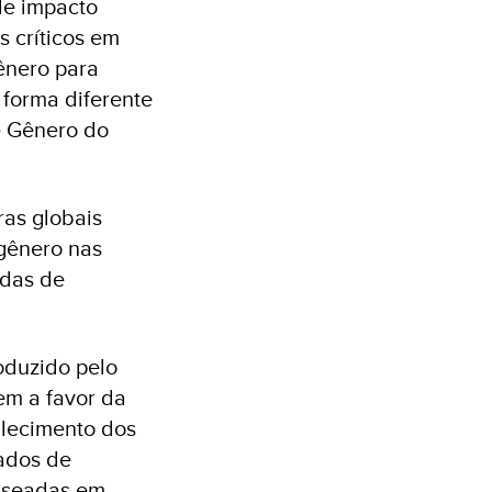
de impacto
 críticos em
gênero para
 forma diferente
e Gênero do
ras globais
gênero nas
idas de
oduzido pelo
m a favor da
talecimento dos
tados de
baseadas em