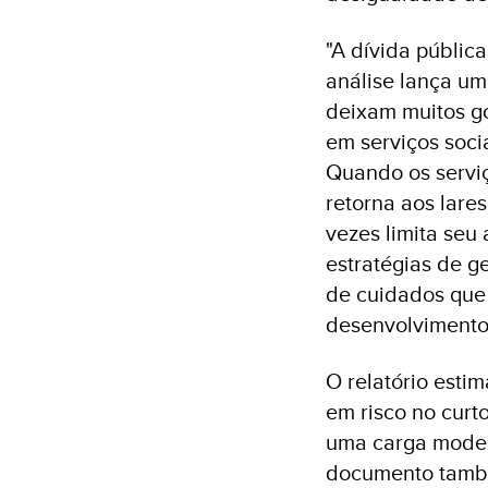
"A dívida públi
análise lança u
deixam muitos go
em serviços soci
Quando os serviç
retorna aos lare
vezes limita seu
estratégias de g
de cuidados que 
desenvolvimento
O relatório esti
em risco no curt
uma carga moder
documento també