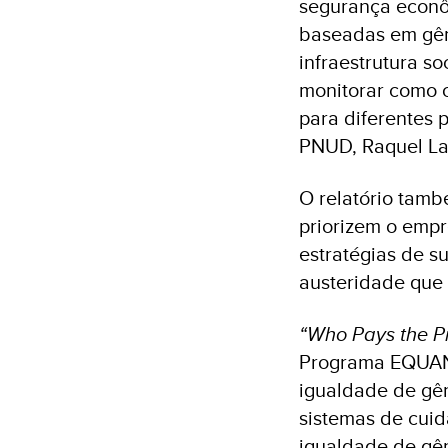
segurança econôm
baseadas em gêne
infraestrutura s
monitorar como o
para diferentes 
PNUD, Raquel La
O relatório tamb
priorizem o emp
estratégias de s
austeridade que
“Who Pays the Pr
Programa EQUANO
igualdade de gên
sistemas de cuid
igualdade de gên