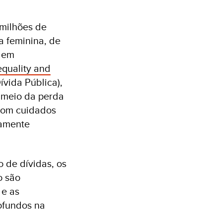
 milhões de
a feminina, de
 em
equality and
vida Pública),
 meio da perda
com cuidados
camente
 de dívidas, os
o são
 e as
ofundos na