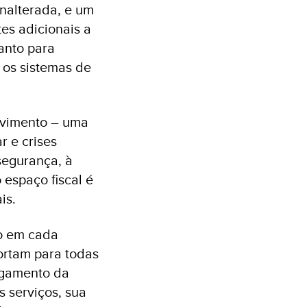
nalterada, e um
es adicionais a
anto para
 os sistemas de
lvimento – uma
r e crises
segurança, à
 espaço fiscal é
is.
ro em cada
ortam para todas
agamento da
 serviços, sua