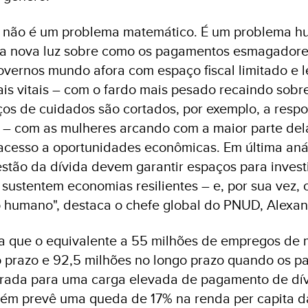
ca não é um problema matemático. É um problema h
ma nova luz sobre como os pagamentos esmagadore
vernos mundo afora com espaço fiscal limitado e l
ais vitais – com o fardo mais pesado recaindo sobr
os de cuidados são cortados, por exemplo, a resp
s – com as mulheres arcando com a maior parte del
 acesso a oportunidades econômicas. Em última anál
estão da dívida devem garantir espaços para invest
sustentem economias resilientes – e, por sua vez, 
 humano", destaca o chefe global do PNUD, Alexan
ma que o equivalente a 55 milhões de empregos de 
o prazo e 92,5 milhões no longo prazo quando os p
ada para uma carga elevada de pagamento de dív
m prevê uma queda de 17% na renda per capita d