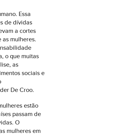
umano. Essa
s de dívidas
evam a cortes
e as mulheres.
onsabilidade
a, o que muitas
ise, as
imentos sociais e
o
der De Croo.
mulheres estão
aíses passam de
idas. O
as mulheres em