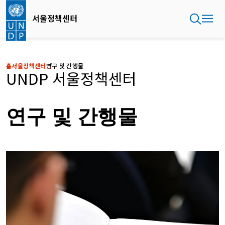
주
요
서울정책센터
콘
텐
츠
로
홈
서울정책센터
연구 및 간행물
건
UNDP 서울정책센터
너
뛰
기
연구 및 간행물