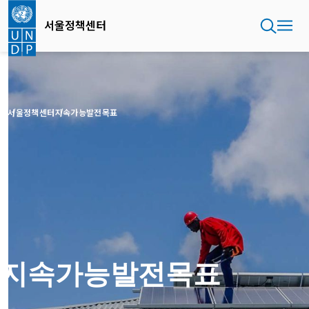
주
요
서울정책센터
콘
텐
츠
로
건
너
홈
서울정책센터
지속가능발전목표
뛰
기
지속가능발전목표