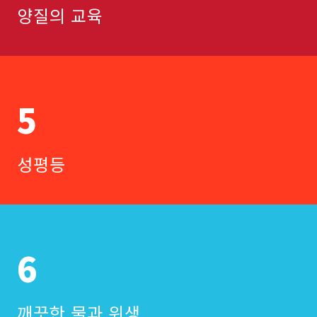
양질의 교육
5
성평등
6
깨끗한 물과 위생