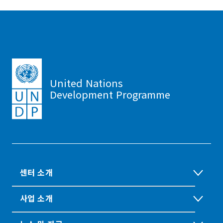
United Nations
Development Programme
센터 소개
사업 소개