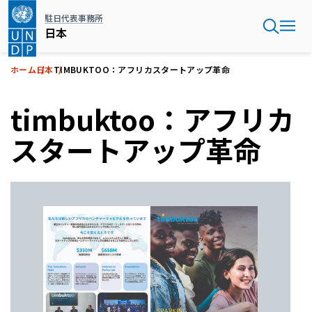
メ
駐日代表事務所
イ
日本
ン
コ
ン
ホーム
日本
TIMBUKTOO：アフリカスタートアップ革命
テ
ン
timbuktoo：アフリカ
ツ
に
スタートアップ革命
移
動