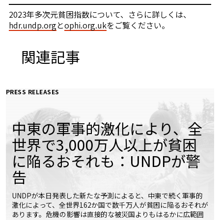
2023年多次元貧困指数について、さらに詳しくは、
hdr.undp.org
と
ophi.org.uk
をご覧ください。
関連記事
PRESS RELEASES
中東の軍事的激化により、全
世界で3,000万人以上が貧困
に陥るおそれも：UNDPが警
告
UNDPが本日発表した新たな予測によると、中東で続く軍事的
激化によって、全世界162か国で数千万人が貧困に陥るおそれが
あります。危機の影響は直接的な被災国よりもはるかに広範囲