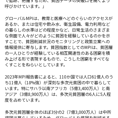
で追跡、把握するため、貧困データの突破口を開くよう
呼びかけています。」
グローバルMPIは、教育と医療へどのぐらいのアクセスが
あるか、または住宅や飲み水、衛生設備、電力利用など
の暮らしの水準はどの程度かなど、日常生活のさまざま
な側面で人々がどのように貧困を経験しているのかを示
すことで、貧困削減状況のモニタリングと政策立案への
情報提供に寄与します。貧困指数としてのMPIは、貧困層
の一人ひとりが経験している相互関連性のある困窮を積
み上げる形で表現するもので、こうした困窮をすべてな
くすことをねらいとしています。
2023年MPI報告書によると、110か国では人口61億人のう
ち11億人（18%強）が深刻な多次元貧困の中で暮らして
います。特にサハラ以南アフリカ（5億3,400万人）と南
アジア（3億8,900万人）は、多次元貧困層の6人に5人程
度を占めています。
多次元貧困層全体のほぼ3分の2（7億3,000万人）は中所
得国で暮らしているため、グローバルな貧困を削減する