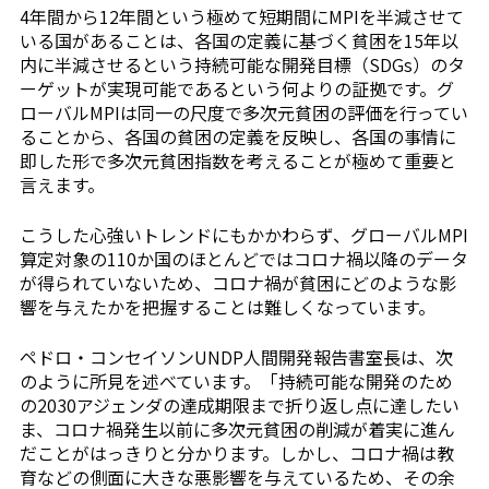
4年間から12年間という極めて短期間にMPIを半減させて
いる国があることは、各国の定義に基づく貧困を15年以
内に半減させるという持続可能な開発目標（SDGs）のタ
ーゲットが実現可能であるという何よりの証拠です。グ
ローバルMPIは同一の尺度で多次元貧困の評価を行ってい
ることから、各国の貧困の定義を反映し、各国の事情に
即した形で多次元貧困指数を考えることが極めて重要と
言えます。
こうした心強いトレンドにもかかわらず、グローバルMPI
算定対象の110か国のほとんどではコロナ禍以降のデータ
が得られていないため、コロナ禍が貧困にどのような影
響を与えたかを把握することは難しくなっています。
ペドロ・コンセイソンUNDP人間開発報告書室長は、次
のように所見を述べています。「持続可能な開発のため
の2030アジェンダの達成期限まで折り返し点に達したい
ま、コロナ禍発生以前に多次元貧困の削減が着実に進ん
だことがはっきりと分かります。しかし、コロナ禍は教
育などの側面に大きな悪影響を与えているため、その余