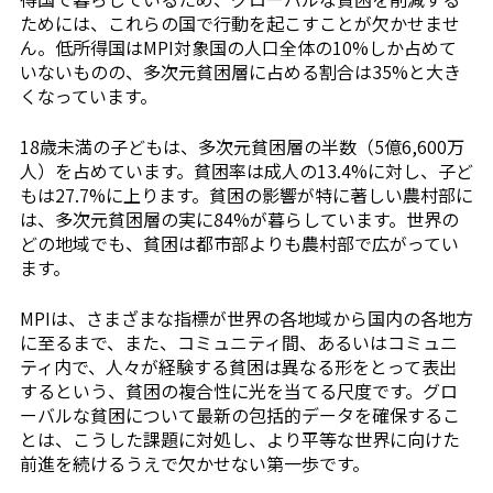
ためには、これらの国で行動を起こすことが欠かせませ
ん。低所得国はMPI対象国の人口全体の10%しか占めて
いないものの、多次元貧困層に占める割合は35%と大き
くなっています。
18歳未満の子どもは、多次元貧困層の半数（5億6,600万
人）を占めています。貧困率は成人の13.4%に対し、子ど
もは27.7%に上ります。貧困の影響が特に著しい農村部に
は、多次元貧困層の実に84%が暮らしています。世界の
どの地域でも、貧困は都市部よりも農村部で広がってい
ます。
MPIは、さまざまな指標が世界の各地域から国内の各地方
に至るまで、また、コミュニティ間、あるいはコミュニ
ティ内で、人々が経験する貧困は異なる形をとって表出
するという、貧困の複合性に光を当てる尺度です。グロ
ーバルな貧困について最新の包括的データを確保するこ
とは、こうした課題に対処し、より平等な世界に向けた
前進を続けるうえで欠かせない第一歩です。