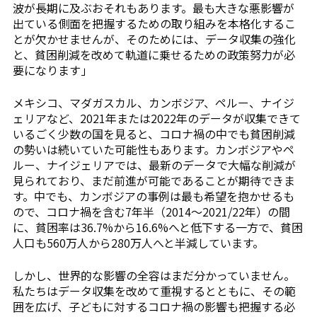
波が長期に及ぶおそれもあります。最も大きな悪影響が
出ている側面を把握するための取り組みを本格化するこ
とが欠かせませんが、そのためには、データ収集の強化
と、貧困削減を改めて軌道に乗せるための政策努力が必
要になります」
メキシコ、マダガスカル、カンボジア、ペルー、ナイジ
ェリアなど、2021年または2022年のデータが収集できて
いるごく少数の国を見ると、コロナ禍の中でも貧困削減
の勢いは続いていた可能性もあります。カンボジアやペ
ルー、ナイジェリアでは、最新のデータで大幅な削減が
見られており、まだ前進が可能であることが期待できま
す。中でも、カンボジアの事例は最も希望を抱かせるも
ので、コロナ禍を含む7年半（2014〜2021/22年）の間
に、貧困率は36.7%から16.6%へと低下する一方で、貧困
人口も560万人から280万人へと半減しています。
しかし、世界的な影響の全容はまだ分かっていません。
私たちはデータ収集を改めて重視するとともに、その範
囲を広げ、子どもに対するコロナ禍の影響も把握する必