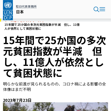
メ
駐日代表事務所
イ
日本
ン
コ
ホーム
日本
プレスリリース
ン
15年間で25か国の多次元貧困指数が半減 但し、11億
人が依然として貧困状態に
テ
ン
15年間で25か国の多次
ツ
に
元貧困指数が半減 但
移
動
し、11億人が依然とし
て貧困状態に
明らかな前進が見られるものの、コロナ禍による影響の全
体像はまだ不明
2023年7月23日