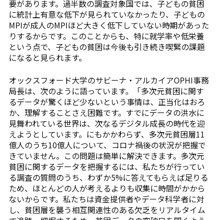
要があります。過半数の調査対象国では、子どもの貧困
に統計上有意な低下が見られていなかったり、子どもの
MPIが成人のMPIほど大きく低下していない時期があった
りするからです。このことからも、特に就学率や低栄養
という点で、子どもの貧困は今後も引き続き喫緊の課題
になると見られます。
オックスフォード大学のサビーナ・アルカイアOPHI事務
局長は、次のように語っています。「多次元貧困に関す
るデータが驚くほど少ないという事情は、正当化はおろ
か、理解することさえ困難です。すでにデータの洪水に
見舞われている世界は、次なるデジタル成長の時代を迎
えようとしています。にもかかわらず、多次元貧困層11
億人のうち10億人について、コロナ禍後の状況が把握で
きていません。この問題は簡単に解決できます。多次元
貧困に関するデータを把握するには、私たちが行ってい
る調査の質問のうち、わずか5%に答えてもらえば足りる
ため、ほとんどの人が考えるよりも収集に時間がかから
ないからです。私たちは資金提供者やデータ科学者に対
し、貧困層を襲う相互関連性のある欠乏をリアルタイム