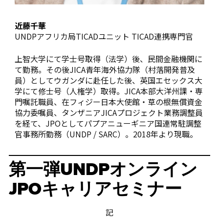
近藤千華
UNDPアフリカ局TICADユニット TICAD連携専門官
上智大学にて学士号取得（法学）後、民間金融機関に
て勤務。その後JICA青年海外協力隊（村落開発普及
員）としてウガンダに赴任した後、英国エセックス大
学にて修士号（人権学）取得。JICA本部大洋州課・専
門嘱託職員、在フィジー日本大使館・草の根無償資金
協力委嘱員、タンザニアJICAプロジェクト業務調整員
を経て、JPOとしてパプアニューギニア国連常駐調整
官事務所勤務（UNDP / SARC）。2018年より現職。
第一弾UNDPオンライン
JPOキャリアセミナー
記