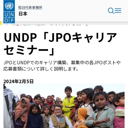
メ
駐日代表事務所
イ
日本
ン
コ
ホーム
日本
EVENTS
UNDP「JPOキャリアセミナー」
ン
UNDP「JPOキャリア
テ
ン
セミナー」
ツ
に
移
JPOとUNDPでのキャリア構築、募集中の各JPOポストや
動
応募書類について詳しく説明します。
2024年2月5日