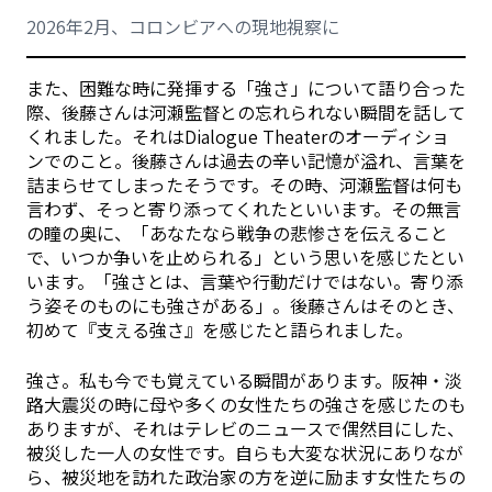
2026年2月、コロンビアへの現地視察に
また、困難な時に発揮する「強さ」について語り合った
際、後藤さんは河瀬監督との忘れられない瞬間を話して
くれました。それはDialogue Theaterのオーディショ
ンでのこと。後藤さんは過去の辛い記憶が溢れ、言葉を
詰まらせてしまったそうです。その時、河瀬監督は何も
言わず、そっと寄り添ってくれたといいます。その無言
の瞳の奥に、「あなたなら戦争の悲惨さを伝えること
で、いつか争いを止められる」という思いを感じたとい
います。「強さとは、言葉や行動だけではない。寄り添
う姿そのものにも強さがある」。後藤さんはそのとき、
初めて『支える強さ』を感じたと語られました。
強さ。私も今でも覚えている瞬間があります。阪神・淡
路大震災の時に母や多くの女性たちの強さを感じたのも
ありますが、それはテレビのニュースで偶然目にした、
被災した一人の女性です。自らも大変な状況にありなが
ら、被災地を訪れた政治家の方を逆に励ます女性たちの