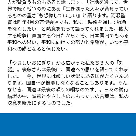
人が背負うものもあると話します。「対話を通じて、世
界で続く戦争の影にある『生き残った人々が背負ってい
るものの重さ”も想像してほしい』と語ります。河瀬監
督は昨年4月の万博会場でも、私に「映像を通して戦争
をなくしたい」と熱意をもって語ってくれました。拡大
する紛争に直面する今日だからこそ、日本国内でもある
平和への思い、平和に向けての努力と希望が、いつか平
和への礎となると信じたい。
「やさしいおにぎり」から広がった私たち３人の「対
話」。後藤さんは最後に、国連への思いを語ってくれま
した。「今、世界には厳しい状況にある国がたくさんあ
ります。国自体が機能しなくなることもあります。そん
なとき、国連は最後の頼りの綱なのです」。日々の試行
錯誤の中、誠意とやさしさのこもったこの言葉は、私の
決意を新たにするものでした。