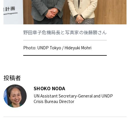
野田章子危機局長と写真家の後藤勝さん
Photo: UNDP Tokyo / Hideyuki Mohri
投稿者
SHOKO NODA
UN Assistant Secretary-General and UNDP
Crisis Bureau Director