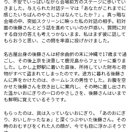
り、不安でいっぱいながら会場前方のステージに歩いてい
きました。与えられた対話テーマは「あなたがこれまでに
感じたいちばんのやさしさはなんでしたか？」。真っ暗な
会場の中、突如スクリーンに映った私の対話の相手。初対
面の後藤さんとどう話を進めていいのか戸惑い、質問に対
する自分の答えも考えつかないまま、私はまず彼に話して
もらおうと思い、この問を率直に投げかけました。
名古屋出身の後藤さんは紆余曲折の末に沖縄で17歳まで過
ごし、その後上京を決意して鹿児島からフェリーに乗りま
した。しかし上野駅に着いた直後、所持していた財布と荷
物がすべて盗まれてしまったのです。途方に暮れる後藤さ
んに声をかけたのは、ホームレスの男性でした。お腹を空
かせた後藤さんを炊き出しに案内し、その時に差し出され
た温かいおにぎりの一口のやさしさを、後藤さんはいまで
も鮮明に覚えているそうです。
もらったのは、具は入っていないおにぎり。「あのおにぎ
り、おいしかったなぁ」と深くつぶやいた後藤さん。その
時のおむすびをくれた人の顔が、今でも目に浮かぶそうで