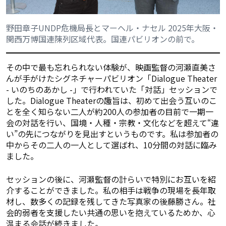
野田章子UNDP危機局長とマーヘル・ナセル 2025年大阪・
関西万博国連陳列区域代表。国連パビリオンの前で。
その中で最も忘れられない体験が、映画監督の河瀬直美さ
んが手がけたシグネチャーパビリオン「Dialogue Theater
- いのちのあかし -」で行われていた「対話」セッションで
した。Dialogue Theaterの趣旨は、初めて出会う互いのこ
とを全く知らない二人が約200人の参加者の目前で一期一
会の対話を行い、国境・人種・宗教・文化などを超えて“違
い”の先につながりを見出すというものです。私は参加者の
中からその二人の一人として選ばれ、10分間の対話に臨み
ました。
セッションの後に、河瀬監督の計らいで特別にお互いを紹
介することができました。私の相手は戦争の現場を長年取
材し、数多くの記録を残してきた写真家の後藤勝さん。社
会的弱者を支援したい共通の思いを抱えているためか、心
温まる会話が続きました。