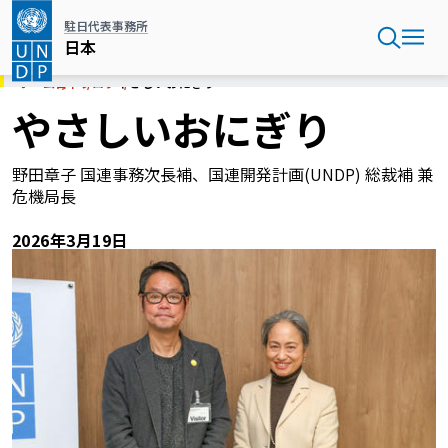
メ
駐日代表事務所
イ
日本
ン
コ
ホーム
日本
ブログ
やさしいおにぎり
ン
やさしいおにぎり
テ
ン
ツ
野田章子 国連事務次長補、国連開発計画(UNDP) 総裁補 兼
に
危機局長
移
動
2026年3月19日