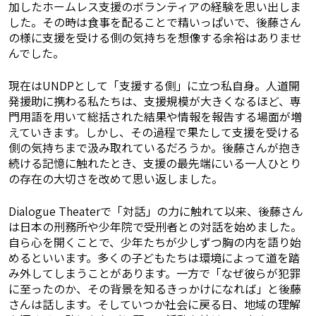
加したホームレス支援のボランティアの経験を思い出しま
した。その時は食事を配ることで精いっぱいで、後藤さん
の様に支援を受ける側の気持ちを想像する余裕はありませ
んでした。
現在はUNDPとして「支援する側」に立つ私自身。人道開
発援助に携わる私たちは、支援規模が大きくなるほど、専
門用語を用いて総括された結果や情報を報告する場面が増
えていきます。しかし、その過程で果たして支援を受ける
側の気持ちまで汲み取れているだろうか。後藤さんが抱き
続ける記憶に触れたとき、支援の最先端にいる一人ひとり
の存在の大切さを改めて思い返しました。
Dialogue Theaterで「対話」の力に触れて以来、後藤さん
は日本の刑務所や少年院で受刑者との対話を始めました。
自ら心を開くことで、少年たちが少しずつ胸の内を語り始
めるといいます。多くの子どもたちは環境によって道を踏
み外してしまうことがあります。一方で「なぜ彼らが犯罪
に至ったのか、その背景を知るきっかけになれば」と後藤
さんは話します。そしていつか社会に戻る日、地域の理解