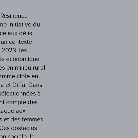
Résilience
 initiative du
ce aux défis
 un contexte
 2023, les
rité économique,
s en milieu rural
ramme cible en
ua et Diffa. Dans
 sélectionnées à
nant compte des
taque aux
es et des femmes,
Ces obstacles
on sociale, la