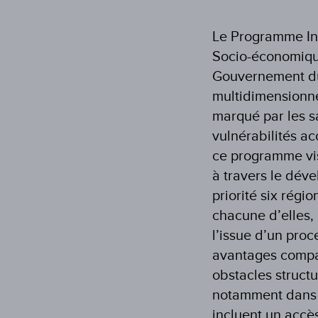
Le Programme Int
Socio-économiqu
Gouvernement du 
multidimensionne
marqué par les s
vulnérabilités ac
ce programme vis
à travers le dév
priorité six régi
chacune d’elles,
l’issue d’un proc
avantages compa
obstacles struct
notamment dans l
incluent un accès