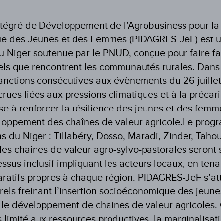
égré de Développement de l’Agrobusiness pour la 
e des Jeunes et des Femmes (PIDAGRES-JeF) est une
Niger soutenue par le PNUD, conçue pour faire fa
ls que rencontrent les communautés rurales. Dans
anctions consécutives aux évènements du 26 juillet
crues liées aux pressions climatiques et à la préca
e à renforcer la résilience des jeunes et des femme
eloppement des chaînes de valeur agricole.Le prog
ons du Niger : Tillabéry, Dosso, Maradi, Zinder, Taho
 les chaînes de valeur agro-sylvo-pastorales seront
essus inclusif impliquant les acteurs locaux, en te
ratifs propres à chaque région. PIDAGRES-JeF s’at
urels freinant l’insertion socioéconomique des jeun
e développement de chaines de valeur agricoles. 
 limité aux ressources productives, la marginalisati