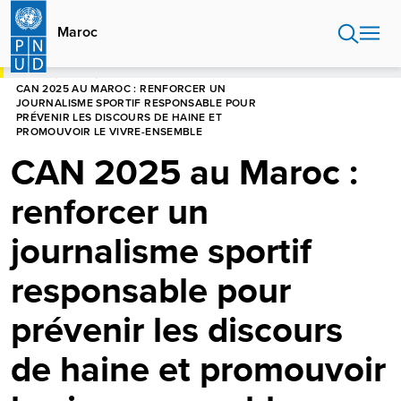
Aller
au
Maroc
contenu
principal
HOME
MAROC
CAN 2025 AU MAROC : RENFORCER UN
JOURNALISME SPORTIF RESPONSABLE POUR
PRÉVENIR LES DISCOURS DE HAINE ET
PROMOUVOIR LE VIVRE-ENSEMBLE
CAN 2025 au Maroc :
renforcer un
journalisme sportif
responsable pour
prévenir les discours
de haine et promouvoir