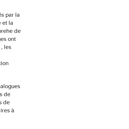
s par la
 et la
orehe de
es ont
, les
tion
dialogues
s de
s de
aires à