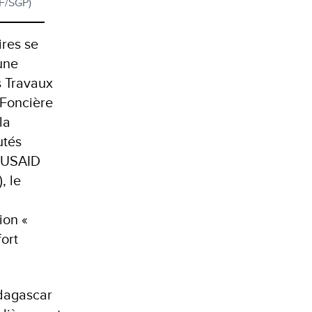
F/SGP)
ires se
’une
s Travaux
 Foncière
la
utés
 USAID
, le
ion «
fort
adagascar