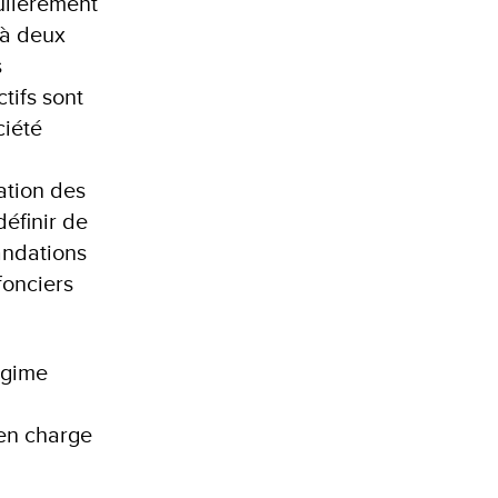
ulièrement
 à deux
s
tifs sont
ciété
ation des
définir de
andations
fonciers
égime
 en charge