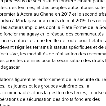
n processus de sécurisation foncière ciblant partic
les, des femmes, et des peuples autochtones suite
e premier à Accra au Ghana en 2017 et le second trè
rivo à Madagascar au mois de mai 2019. Les objec
 les acteurs impliqués dont la Plate Forme de la So
le foncier malagasy et le réseau des communautés
urces naturelles, une feuille de route pour l’élabor
devant régir les terrains à statuts spécifiques et de 
t inclusive, les modalités de réalisation des recomm
s priorités définies pour la sécurisation des droits 
dagascar.
ions figurent le renforcement de la sécurité du r
s, les jeunes et les groupes vulnérables, la
s communautés dans la gestion des terres, la prise
érations de sécurisation des droits fonciers des
États.