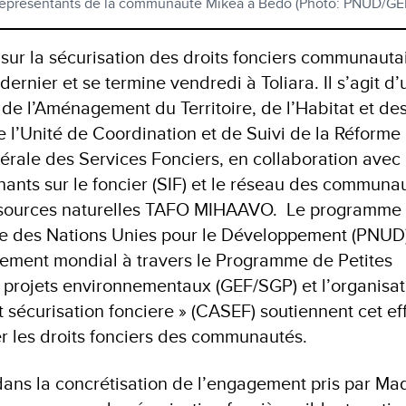
représentants de la communauté Mikea à Bedo (Photo: PNUD/GE
sur la sécurisation des droits fonciers communauta
dernier et se termine vendredi à Toliara. Il s’agit d
e de l’Aménagement du Territoire, de l’Habitat et de
de l’Unité de Coordination et de Suivi de la Réforme
nérale des Services Fonciers, en collaboration avec 
nants sur le foncier (SIF) et le réseau des communa
essources naturelles TAFO MIHAAVO. Le programme
e des Nations Unies pour le Développement (PNUD)
nement mondial à travers le Programme de Petites
projets environnementaux (GEF/SGP) et l’organisat
 sécurisation fonciere » (CASEF) soutiennent cet ef
er les droits fonciers des communautés.
 dans la concrétisation de l’engagement pris par M