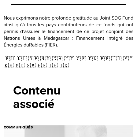
Nous exprimons notre profonde gratitude au Joint SDG Fund
ainsi qu’à tous les pays contributeurs de ce fonds qui ont
permis d’assurer le financement de ce projet conjoint des
Nations Unies à Madagascar : Financement Intégré des
Énergies duRables (FIER).
🇪🇺 🇳🇱 🇩🇪 🇳🇴 🇨🇭 🇮🇹 🇸🇪 🇩🇰 🇧🇪 🇱🇺 🇵🇹
🇰🇷 🇲🇨 🇸🇦 🇪🇸 🇮🇪 🇮🇩
Contenu
associé
COMMUNIQUÉS