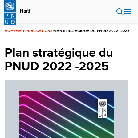
Aller
au
Haïti
contenu
principal
HOME
HAÏTI
PUBLICATIONS
PLAN STRATÉGIQUE DU PNUD 2022 -2025
Plan stratégique du
PNUD 2022 -2025