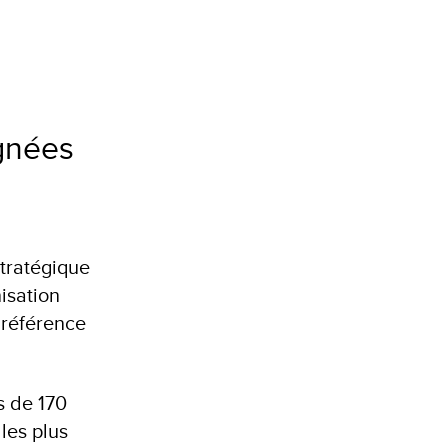
gnées
stratégique
isation
e référence
s de 170
les plus