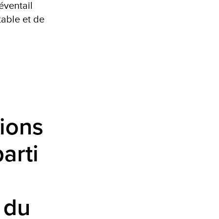
éventail
table et de
ions
parti
 du