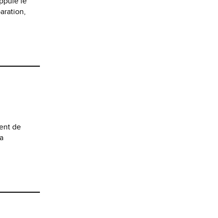
ppuie le
aration,
ent de
la