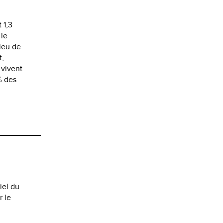
 1,3
 le
ieu de
t,
 vivent
% des
iel du
r le