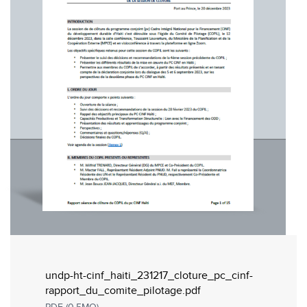
undp-ht-cinf_haiti_231217_cloture_pc_cinf-
rapport_du_comite_pilotage.pdf
PDF (0.5MO)