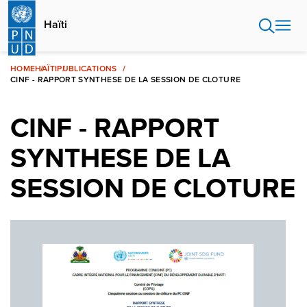
Aller
au
Haïti
contenu
principal
HOME
HAÏTI
PUBLICATIONS
CINF - RAPPORT SYNTHESE DE LA SESSION DE CLOTURE
CINF - RAPPORT
SYNTHESE DE LA
SESSION DE CLOTURE