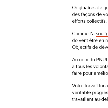
Originaires de q
des façons de vo
efforts collectifs.
Comme l’a
souli
doivent être en 
Objectifs de dé
Au nom du PNUD, 
à tous les volont
faire pour améli
Votre travail inc
véritable progrès
travaillent au-de