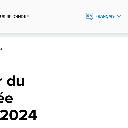
US REJOINDRE
FRANÇAIS
ENGLISH
ESPAÑOL
24
r du
ée
s 2024