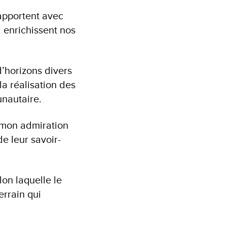
 apportent avec
 enrichissent nos
d’horizons divers
a réalisation des
unautaire.
 mon admiration
de leur savoir-
lon laquelle le
errain qui