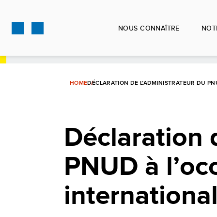
Aller
au
NOUS CONNAÎTRE
NOT
contenu
principal
HOME
DÉCLARATION DE L’ADMINISTRATEUR DU PN
Déclaration 
PNUD à l’occ
internationa