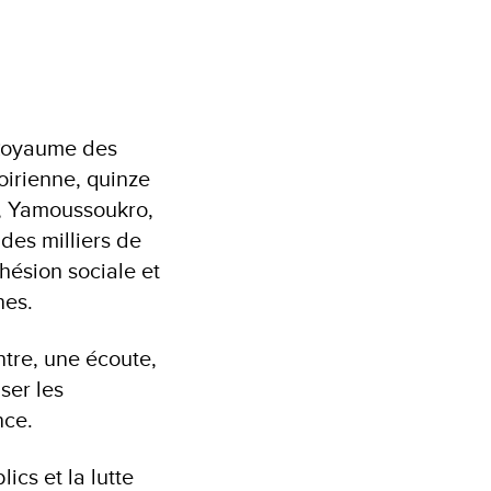
 Royaume des
oirienne, quinze
u, Yamoussoukro,
 des milliers de
ohésion sociale et
ines.
tre, une écoute,
ser les
ance.
ics et la lutte