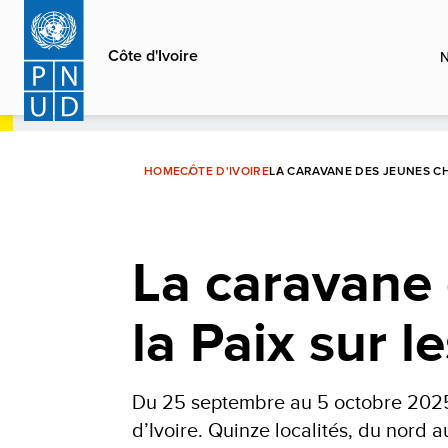
Aller
au
Côte d'Ivoire
contenu
principal
HOME
CÔTE D'IVOIRE
LA CARAVANE DES JEUNES CH
La caravane
la Paix sur l
Du 25 septembre au 5 octobre 2025,
d’Ivoire. Quinze localités, du nord a