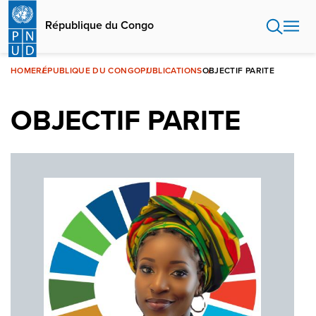
Aller
au
République du Congo
contenu
principal
HOME
RÉPUBLIQUE DU CONGO
PUBLICATIONS
OBJECTIF PARITE
OBJECTIF PARITE