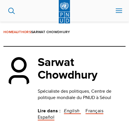
Aller
au
contenu
principal
HOME
AUTHORS
SARWAT CHOWDHURY
Sarwat
Chowdhury
Spécialiste des politiques, Centre de
politique mondiale du PNUD à Séoul
Lire dans :
English
Français
Español