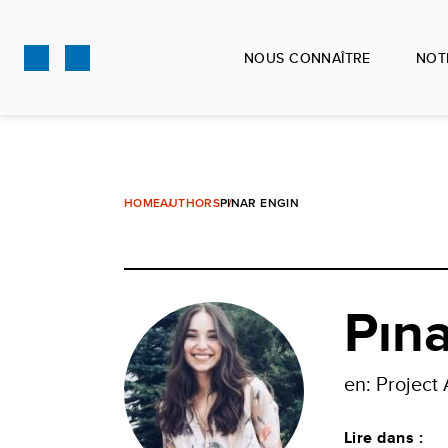
Aller
au
NOUS CONNAÎTRE
NOT
contenu
principal
HOME
AUTHORS
PINAR ENGIN
Pına
en: Project 
Lire dans :