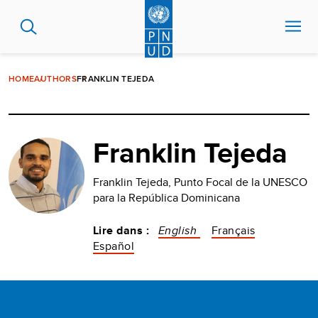
Aller
au
contenu
principal
HOME
AUTHORS
FRANKLIN TEJEDA
Franklin Tejeda
Franklin Tejeda, Punto Focal de la UNESCO
para la República Dominicana
Lire dans :
English
Français
Español