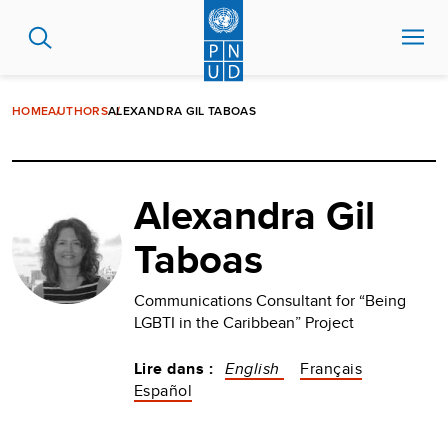
Aller
au
contenu
principal
HOME
AUTHORS
ALEXANDRA GIL TABOAS
Alexandra Gil
Taboas
Communications Consultant for “Being
LGBTI in the Caribbean” Project
Lire dans :
English
Français
Español