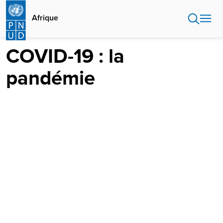
Aller
au
Afrique
contenu
principal
COVID-19 : la
pandémie