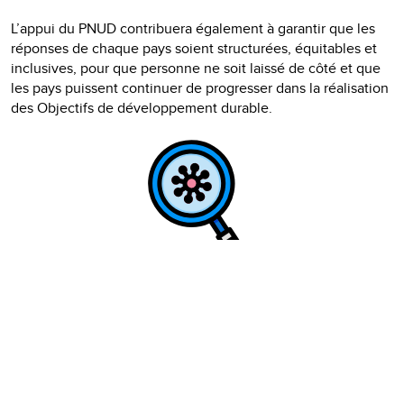
L’appui du PNUD contribuera également à garantir que les
réponses de chaque pays soient structurées, équitables et
inclusives, pour que personne ne soit laissé de côté et que
les pays puissent continuer de progresser dans la réalisation
des Objectifs de développement durable.
Entretemps, nous devons considérer les façons d’éviter
qu’une telle pandémie ne se reproduise. À long terme, le
PNUD examinera les moyens d'aider les pays à mieux
prévenir et gérer ces crises et à faire en sorte de tirer
pleinement les leçons de ce que nous vivons.