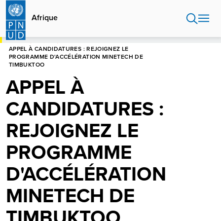
Aller
au
Afrique
contenu
principal
HOME
AFRIQUE
APPEL À CANDIDATURES : REJOIGNEZ LE
PROGRAMME D'ACCÉLÉRATION MINETECH DE
TIMBUKTOO
APPEL À
CANDIDATURES :
REJOIGNEZ LE
PROGRAMME
D'ACCÉLÉRATION
MINETECH DE
TIMBUKTOO