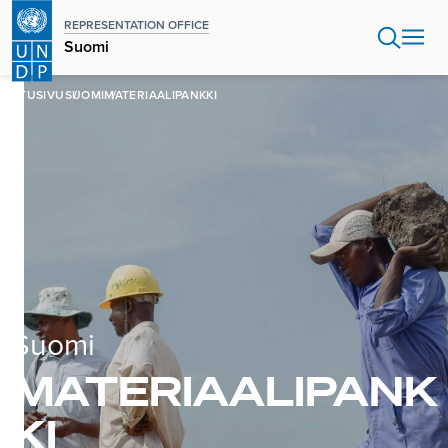
Hyppää
REPRESENTATION OFFICE
pääsisältöön
Suomi
ETUSIVU
SUOMI
MATERIAALIPANKKI
Suomi
MATERIAALIPANK
KI