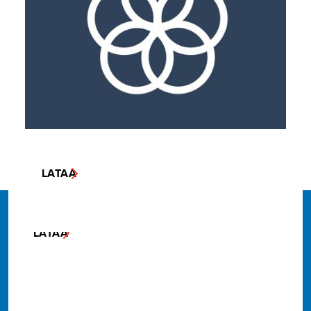
LATAA
LATAA
LATAA
United Nations
Development Programme