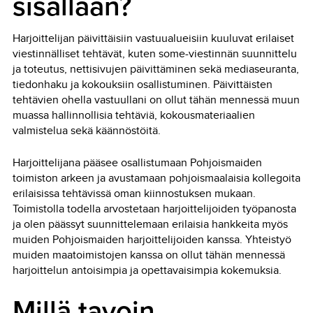
sisällään?
Harjoittelijan päivittäisiin vastuualueisiin kuuluvat erilaiset
viestinnälliset tehtävät, kuten some-viestinnän suunnittelu
ja toteutus, nettisivujen päivittäminen sekä mediaseuranta,
tiedonhaku ja kokouksiin osallistuminen. Päivittäisten
tehtävien ohella vastuullani on ollut tähän mennessä muun
muassa hallinnollisia tehtäviä, kokousmateriaalien
valmistelua sekä käännöstöitä.
Harjoittelijana pääsee osallistumaan Pohjoismaiden
toimiston arkeen ja avustamaan pohjoismaalaisia kollegoita
erilaisissa tehtävissä oman kiinnostuksen mukaan.
Toimistolla todella arvostetaan harjoittelijoiden työpanosta
ja olen päässyt suunnittelemaan erilaisia hankkeita myös
muiden Pohjoismaiden harjoittelijoiden kanssa. Yhteistyö
muiden maatoimistojen kanssa on ollut tähän mennessä
harjoittelun antoisimpia ja opettavaisimpia kokemuksia.
Millä tavoin