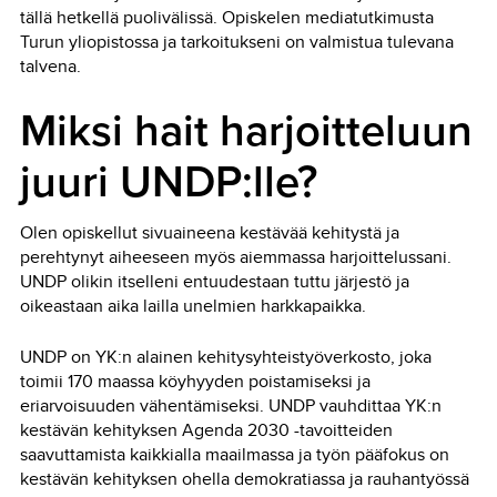
tällä hetkellä puolivälissä. Opiskelen mediatutkimusta
Turun yliopistossa ja tarkoitukseni on valmistua tulevana
talvena.
Miksi hait harjoitteluun
juuri UNDP:lle?
Olen opiskellut sivuaineena kestävää kehitystä ja
perehtynyt aiheeseen myös aiemmassa harjoittelussani.
UNDP olikin itselleni entuudestaan tuttu järjestö ja
oikeastaan aika lailla unelmien harkkapaikka.
UNDP on YK:n alainen kehitysyhteistyöverkosto, joka
toimii 170 maassa köyhyyden poistamiseksi ja
eriarvoisuuden vähentämiseksi. UNDP vauhdittaa YK:n
kestävän kehityksen Agenda 2030 -tavoitteiden
saavuttamista kaikkialla maailmassa ja työn pääfokus on
kestävän kehityksen ohella demokratiassa ja rauhantyössä