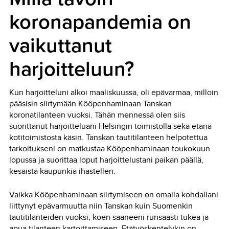
koronapandemia on
vaikuttanut
harjoitteluun?
Kun harjoitteluni alkoi maaliskuussa, oli epävarmaa, milloin
pääsisin siirtymään Kööpenhaminaan Tanskan
koronatilanteen vuoksi. Tähän mennessä olen siis
suorittanut harjoitteluani Helsingin toimistolla sekä etänä
kotitoimistosta käsin. Tanskan tautitilanteen helpotettua
tarkoitukseni on matkustaa Kööpenhaminaan toukokuun
lopussa ja suorittaa loput harjoittelustani paikan päällä,
kesäistä kaupunkia ihastellen.
Vaikka Kööpenhaminaan siirtymiseen on omalla kohdallani
liittynyt epävarmuutta niin Tanskan kuin Suomenkin
tautitilanteiden vuoksi, koen saaneeni runsaasti tukea ja
apua tilanteen kartoittamiseen. Etätyöskentelykin on