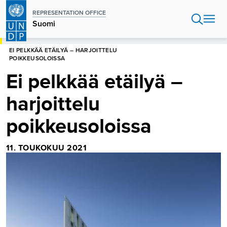
Hyppää
REPRESENTATION OFFICE
pääsisältöön
Suomi
ETUSIVU
SUOMI
EI PELKKÄÄ ETÄILYÄ – HARJOITTELU
POIKKEUSOLOISSA
Ei pelkkää etäilyä –
harjoittelu
poikkeusoloissa
11. TOUKOKUU 2021