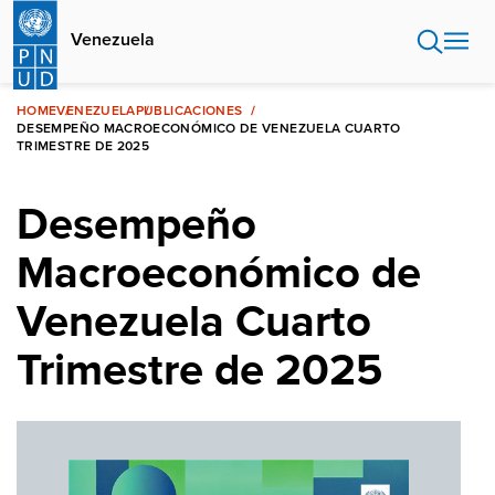
Pasar
al
Venezuela
contenido
principal
HOME
VENEZUELA
PUBLICACIONES
DESEMPEÑO MACROECONÓMICO DE VENEZUELA CUARTO
TRIMESTRE DE 2025
Desempeño
Macroeconómico de
Venezuela Cuarto
Trimestre de 2025