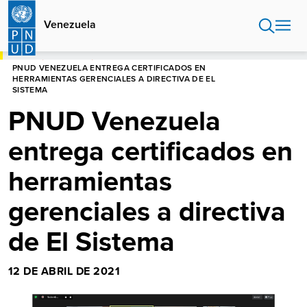
Pasar
al
Venezuela
contenido
principal
HOME
VENEZUELA
PNUD VENEZUELA ENTREGA CERTIFICADOS EN
HERRAMIENTAS GERENCIALES A DIRECTIVA DE EL
SISTEMA
PNUD Venezuela
entrega certificados en
herramientas
gerenciales a directiva
de El Sistema
12 DE ABRIL DE 2021