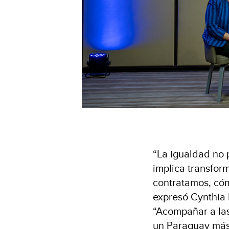
“La igualdad no 
implica transfor
contratamos, có
expresó Cynthia 
“Acompañar a la
un Paraguay más j