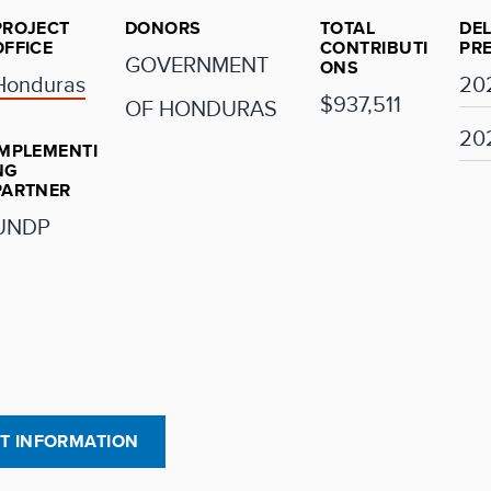
PROJECT
DONORS
TOTAL
DEL
OFFICE
CONTRIBUTI
PR
GOVERNMENT
ONS
Honduras
20
$937,511
OF HONDURAS
20
IMPLEMENTI
NG
PARTNER
UNDP
CT INFORMATION