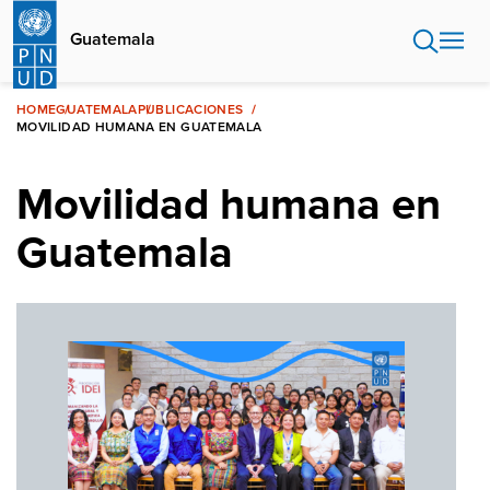
Pasar
al
Guatemala
contenido
principal
HOME
GUATEMALA
PUBLICACIONES
MOVILIDAD HUMANA EN GUATEMALA
Movilidad humana en
Guatemala