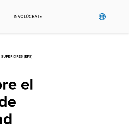
INVOLÚCRATE
 SUPERIORES (EFS)
re el
 de
ad