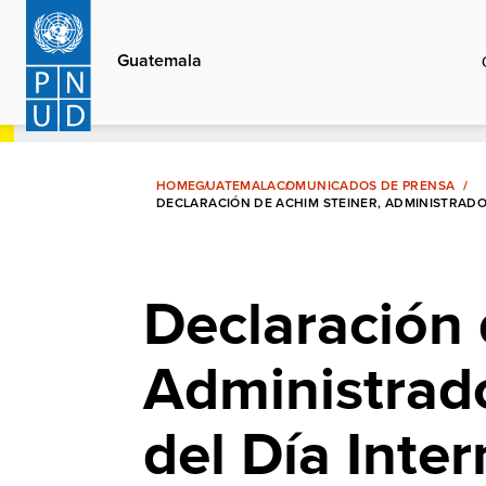
Pasar
al
Guatemala
contenido
principal
HOME
GUATEMALA
COMUNICADOS DE PRENSA
DECLARACIÓN DE ACHIM STEINER, ADMINISTRADO
Declaración 
Administrad
del Día Inter