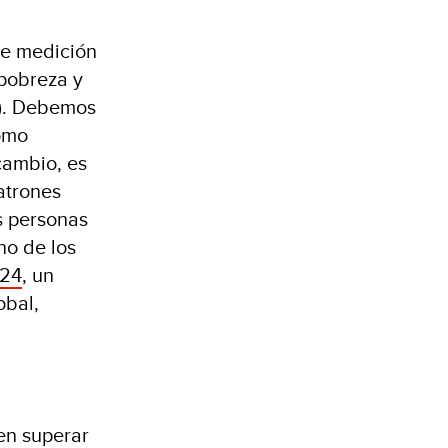
 de medición
 pobreza y
. Debemos
como
cambio, es
patrones
s personas
no de los
024
, un
obal,
en superar