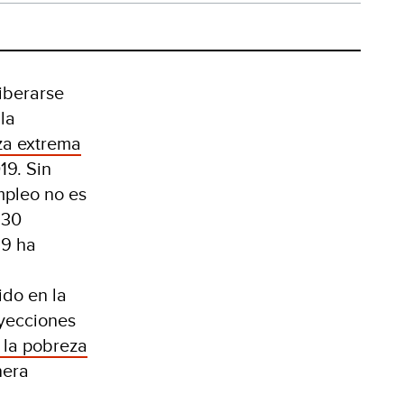
iberarse
la
za extrema
19. Sin
mpleo no es
630
19 ha
ido en la
oyecciones
 la pobreza
nera