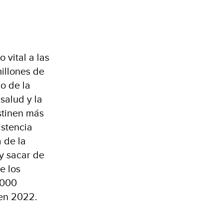
 vital a las
millones de
o de la
salud y la
stinen más
istencia
 de la
y sacar de
e los
.000
 en 2022.