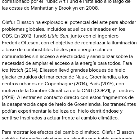
comisionado por el Public Art Fund e instalado a lo largo de
las costas de Manhattan y Brooklyn en 2008.
Olafur Eliasson ha explorado el potencial del arte para abordar
problemas globales, incluidos aquellos delineados en los
ODS. En 2012, fundó
Little Sun
, junto con el ingeniero
Frederik Ottesen, con el objetivo de reemplazar la iluminación
a base de combustibles fósiles por energía solar en
comunidades sin acceso a electricidad y sensibilizar sobre la
necesidad de ampliar el acceso a la energía para todos. Para
Ice Watch
(2014), Eliasson llevó grandes bloques de hielo
glaciar extraídos del mar cerca de Nuuk, Groenlandia, a los
centros urbanos de Copenhague (2014); París (2015), con
motivo de la Cumbre Climática de la ONU (COP21); y Londres
(2018). Al entrar en contacto directo con estos fragmentos de
la desaparecida capa de hielo de Groenlandia, los transeúntes
podían experimentar la belleza del hielo derritiéndose y
sentirse inspirados a actuar frente al cambio climático.
Para mostrar los efectos del cambio climático, Olafur Eliasson
volvió a fotografiar glaciares en Islandia que había capturado