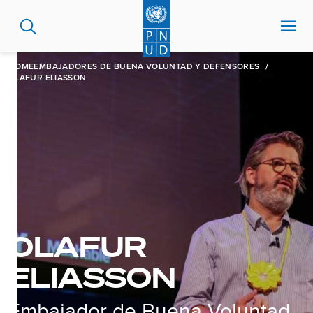
Pasar
al
contenido
principal
HOME
EMBAJADORES DE BUENA VOLUNTAD Y DEFENSORES
OLAFUR ELIASSON
OLAFUR
ELIASSON
Embajador de Buena Voluntad