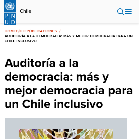
Pasar
al
Chile
contenido
principal
HOME
CHILE
PUBLICACIONES
AUDITORÍA A LA DEMOCRACIA: MÁS Y MEJOR DEMOCRACIA PARA UN
CHILE INCLUSIVO
Auditoría a la
democracia: más y
mejor democracia para
un Chile inclusivo