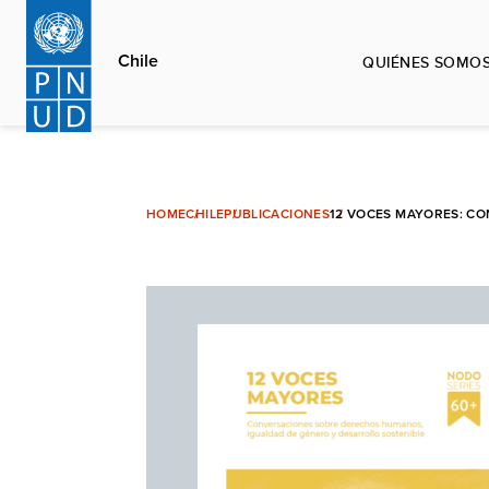
Pasar
al
Chile
QUIÉNES SOMO
contenido
principal
HOME
CHILE
PUBLICACIONES
12 VOCES MAYORES: C