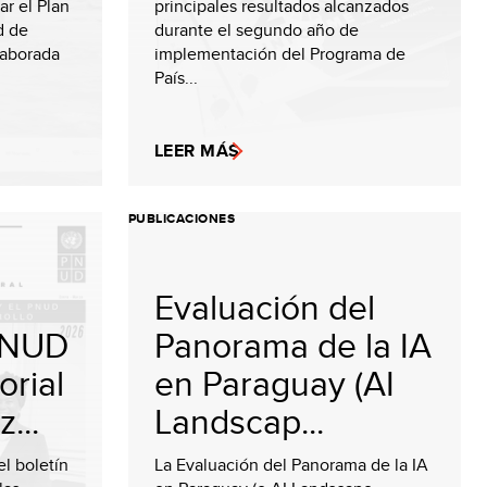
ar el Plan
principales resultados alcanzados
d de
durante el segundo año de
laborada
implementación del Programa de
País...
LEER MÁS
PUBLICACIONES
Evaluación del
 PNUD
Panorama de la IA
orial
en Paraguay (AI
...
Landscap...
el boletín
La Evaluación del Panorama de la IA