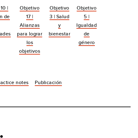
10 |
Objetivo
Objetivo
Objetivo
n de
17 |
3 | Salud
5 |
Alianzas
y
Igualdad
dades
para lograr
bienestar
de
los
género
objetivos
ractice notes
Publicación