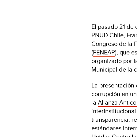
El pasado 21 de 
PNUD Chile, Fran
Congreso de la F
(
FENEAP
), que e
organizado por l
Municipal de la 
La presentación 
corrupción en un
la
Alianza Antic
interinstituciona
transparencia, re
estándares inter
Unidas Contra la