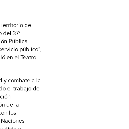
Territorio de
o del 37°
ión Pública
ervicio público”,
ló en el Teatro
ad y combate a la
do el trabajo de
ación
ón de la
con los
s Naciones
usticia e