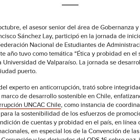
octubre, el asesor senior del área de Gobernanza y 
cisco Sánchez Lay, participó en la jornada de inici
ederación Nacional de Estudiantes de Administrac
ste año tuvo como temática “Ética y probidad en el s
a Universidad de Valparaíso. La jornada se desarrol
ciudad puerto.
del experto en anticorrupción, trató sobre integrid
 marco de desarrollo sostenible en Chile, enfatizan
orrupción UNCAC Chile
, como instancia de coordin
l para la sostenibilidad de los esfuerzos de promoci
ndición de cuentas y probidad en el país, en línea 
nacionales, en especial los de la Convención de la
 Corrupción y los derivados del
ODS 16 sobre paz, j