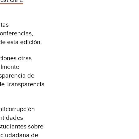
ntas
conferencias,
de esta edición.
ciones otras
almente
nsparencia de
de Transparencia
nticorrupción
entidades
studiantes sobre
a ciudadana de