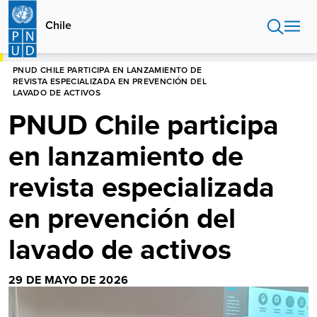
Pasar
al
Chile
contenido
principal
HOME
CHILE
NOTICIAS
PNUD CHILE PARTICIPA EN LANZAMIENTO DE
REVISTA ESPECIALIZADA EN PREVENCIÓN DEL
LAVADO DE ACTIVOS
PNUD Chile participa
en lanzamiento de
revista especializada
en prevención del
lavado de activos
29 DE MAYO DE 2026