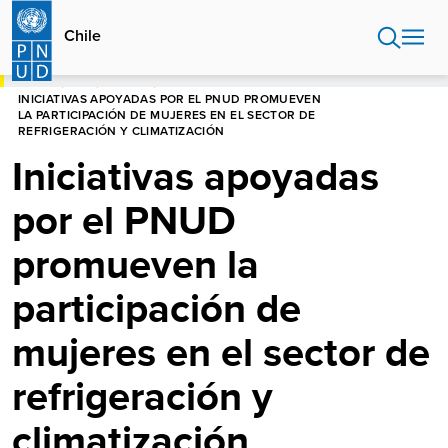
Pasar
al
Chile
contenido
principal
HOME
CHILE
NOTICIAS
INICIATIVAS APOYADAS POR EL PNUD PROMUEVEN
LA PARTICIPACIÓN DE MUJERES EN EL SECTOR DE
REFRIGERACIÓN Y CLIMATIZACIÓN
Iniciativas apoyadas
por el PNUD
promueven la
participación de
mujeres en el sector de
refrigeración y
climatización