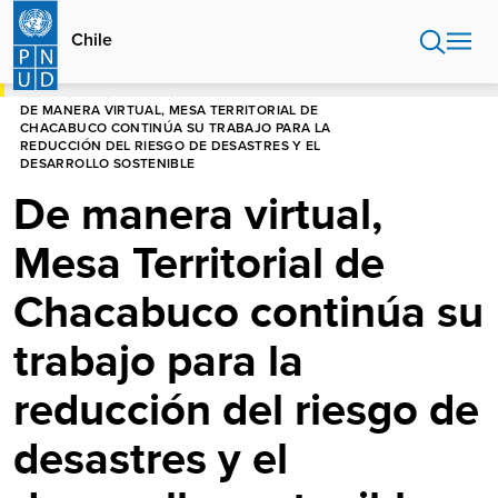
Pasar
al
Chile
contenido
principal
HOME
CHILE
NOTICIAS
DE MANERA VIRTUAL, MESA TERRITORIAL DE
CHACABUCO CONTINÚA SU TRABAJO PARA LA
REDUCCIÓN DEL RIESGO DE DESASTRES Y EL
DESARROLLO SOSTENIBLE
De manera virtual,
Mesa Territorial de
Chacabuco continúa su
trabajo para la
reducción del riesgo de
desastres y el