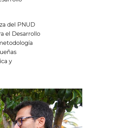
eza del PNUD
a el Desarrollo
metodología
queñas
ica y