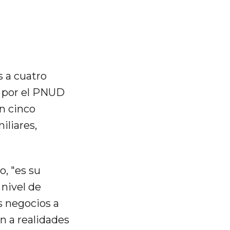
s a cuatro
s por el PNUD
n cinco
iliares,
, "es su
 nivel de
s negocios a
n a realidades