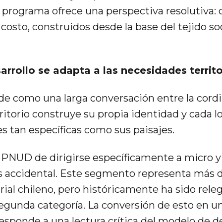
e programa ofrece una perspectiva resolutiva: 
costo, construidos desde la base del tejido soc
rrollo se adapta a las necesidades territo
de como una larga conversación entre la cordil
itorio construye su propia identidad y cada l
s tan específicas como sus paisajes.
l PNUD de dirigirse específicamente a micro 
 accidental. Este segmento representa más d
ial chileno, pero históricamente ha sido rele
segunda categoría. La conversión de esto en u
sponde a una lectura crítica del modelo de de