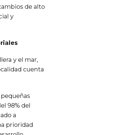
cambios de alto
ial y
riales
lera y el mar,
ocalidad cuenta
y pequeñas
el 98% del
gado a
na prioridad
sarrollo