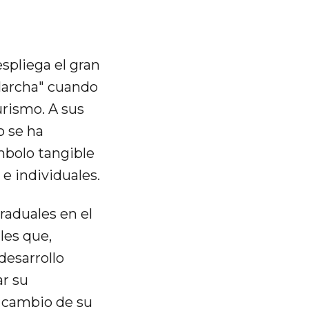
pliega el gran
Marcha" cuando
urismo. A sus
o se ha
mbolo tangible
e individuales.
raduales en el
les que,
desarrollo
ar su
 cambio de su