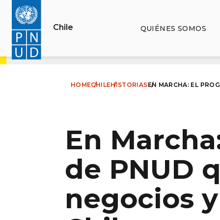
Pasar
al
Chile
QUIÉNES SOMOS
contenido
principal
HOME
CHILE
HISTORIAS
EN MARCHA: EL PRO
En Marcha:
de PNUD q
negocios y