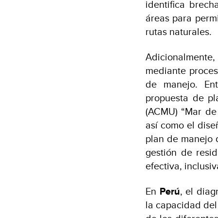
identifica brec
áreas para permi
rutas naturales.
Adicionalmente,
mediante proces
de manejo. Ent
propuesta de pl
(ACMU) “Mar de 
así como el dise
plan de manejo 
gestión de resi
efectiva, inclusi
En
Perú
, el dia
la capacidad de