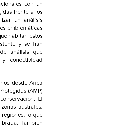
acionales con un
idas frente a los
izar un análisis
cies emblemáticas
ue habitan estos
istente y se han
de análisis que
 y conectividad
rinos desde Arica
Protegidas (AMP)
conservación. El
 zonas australes,
 regiones, lo que
librada. También