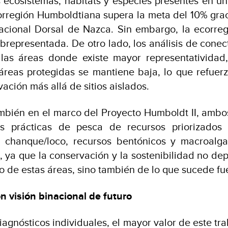
s ecosistemas, hábitats y especies presentes en un 
orregión Humboldtiana supera la meta del 10% grac
acional Dorsal de Nazca. Sin embargo, la ecorreg
brepresentada. De otro lado, los análisis de conec
 las áreas donde existe mayor representatividad,
áreas protegidas se mantiene baja, lo que refuer
ación más allá de sitios aislados.
ambién en el marco del Proyecto Humboldt II, ambo
as prácticas de pesca de recursos priorizados
a, chanque/loco, recursos bentónicos y macroalg
, ya que la conservación y la sostenibilidad no de
o de estas áreas, sino también de lo que sucede fu
 visión binacional de futuro
iagnósticos individuales, el mayor valor de este tr