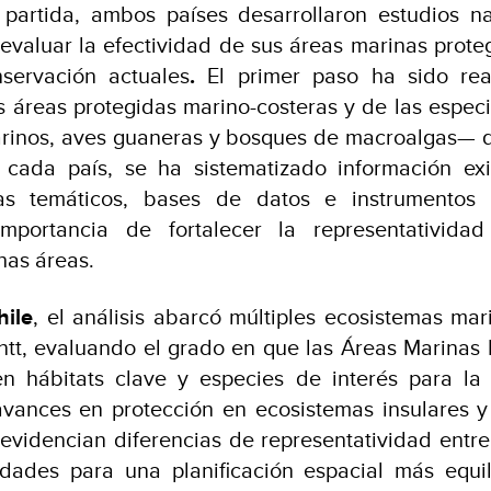
artida, ambos países desarrollaron estudios n
valuar la efectividad de sus áreas marinas proteg
servación actuales
.
El primer paso ha sido real
s áreas protegidas marino-costeras y de las espe
inos, aves guaneras y bosques de macroalgas— q
 cada país, se ha sistematizado información ex
s temáticos, bases de datos e instrumentos 
importancia de fortalecer la representatividad
chas áreas.
hile
, el análisis abarcó múltiples ecosistemas ma
ntt, evaluando el grado en que las Áreas Marinas 
en hábitats clave y especies de interés para la 
avances en protección en ecosistemas insulares y
evidencian diferencias de representatividad entre
idades para una planificación espacial más equi