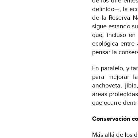
de los diferente
definido—, la ec
de la Reserva N
sigue estando su
que, incluso en
ecológica entre 
pensar la conserv
En paralelo, y t
para mejorar l
anchoveta, jibi
áreas protegidas
que ocurre dentr
Conservación con
Más allá de los d