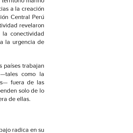
territorio marino
ias a la creación
ión Central Perú
tividad revelaron
 la conectividad
za la urgencia de
s países trabajan
 —tales como la
as— fuera de las
penden solo de lo
era de ellas.
abajo radica en su