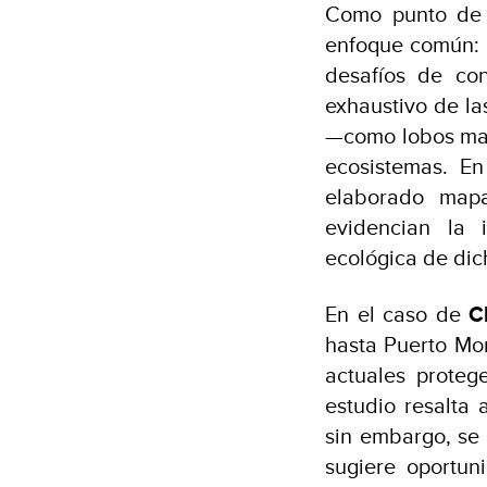
Como punto de p
enfoque común: e
desafíos de con
exhaustivo de la
—como lobos mar
ecosistemas. En
elaborado mapa
evidencian la 
ecológica de di
En el caso de
C
hasta Puerto Mo
actuales proteg
estudio resalta 
sin embargo, se 
sugiere oportun