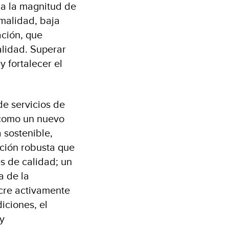
a la magnitud de
rmalidad, baja
ación, que
alidad. Superar
 fortalecer el
de servicios de
 como un nuevo
 sostenible,
ación robusta que
s de calidad; un
a de la
cre activamente
iciones, el
y