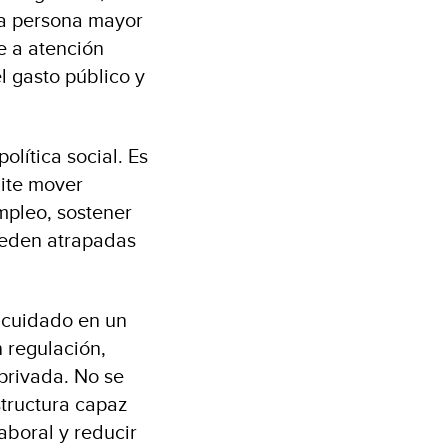
una persona mayor
e a atención
l gasto público y
lítica social. Es
mite mover
mpleo, sostener
queden atrapadas
l cuidado en un
 regulación,
privada. No se
structura capaz
aboral y reducir