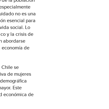
, especialmente
cuidado no es una
ión esencial para
vida social. Lo
o y la crisis de
n abordarse
la economía de
 Chile se
tiva de mujeres
a demográfica
mayor. Este
dad económica de