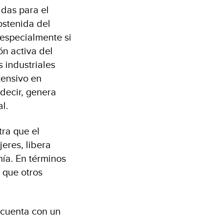
das para el
ostenida del
especialmente si
ón activa del
s industriales
tensivo en
 decir, genera
l.
tra que el
jeres, libera
ía. En términos
a que otros
o cuenta con un