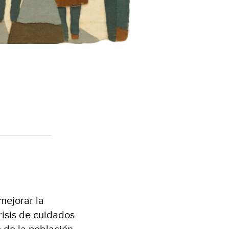
mejorar la
risis de cuidados
o de la población