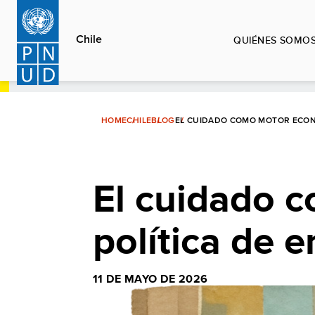
Pasar
al
Chile
QUIÉNES SOMO
contenido
principal
HOME
CHILE
BLOG
EL CUIDADO COMO MOTOR ECONÓ
El cuidado 
política de e
11 DE MAYO DE 2026