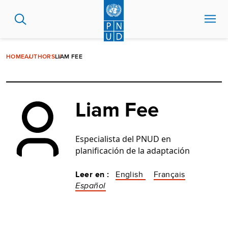
Pasar
al
contenido
principal
HOME
AUTHORS
LIAM FEE
Liam Fee
Especialista del PNUD en 
planificación de la adaptación
Leer en :
English
Français
Español