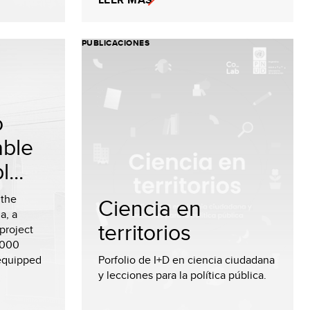
PUBLICACIONES
o
able
...
 the
Ciencia en
a, a
territorios
project
,000
 equipped
Porfolio de I+D en ciencia ciudadana
y lecciones para la política pública.