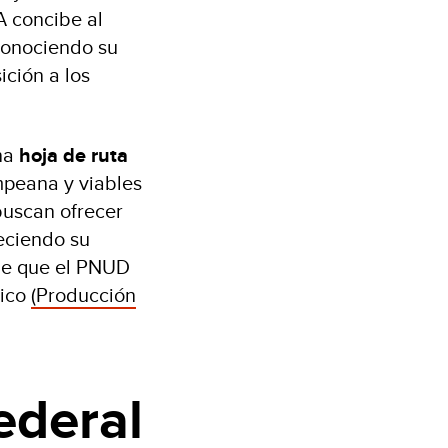
A concibe al
econociendo su
ición a los
una
hoja de ruta
mpeana y viables
buscan ofrecer
leciendo su
que que el PNUD
tico
(Producción
ederal