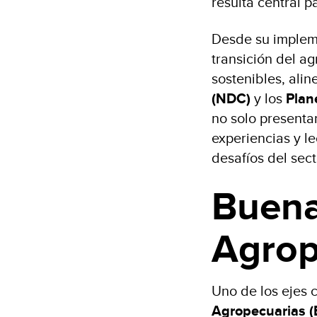
resulta central p
Desde su impleme
transición del a
sostenibles, ali
(NDC)
y los
Plan
no solo presenta
experiencias y l
desafíos del sect
Buena
Agrop
Uno de los ejes c
Agropecuarias (