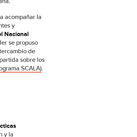
ana.
ra acompañar la
ntes y
l Nacional
ller se propuso
ntercambio de
artida sobre los
rograma SCALA)
.
cticas
 y la