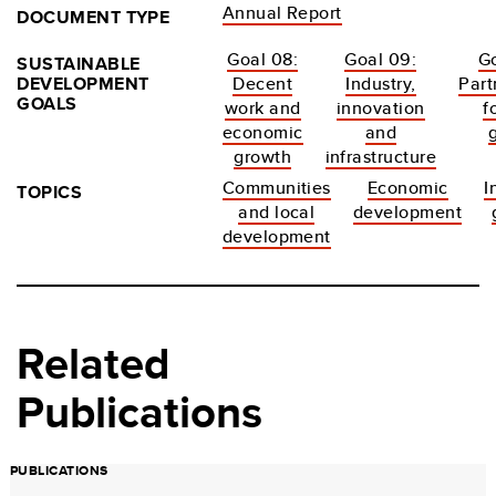
Annual Report
DOCUMENT TYPE
Goal 08:
Goal 09:
Go
SUSTAINABLE
DEVELOPMENT
Decent
Industry,
Part
GOALS
work and
innovation
f
economic
and
growth
infrastructure
Communities
Economic
I
TOPICS
and local
development
development
Related
Publications
PUBLICATIONS