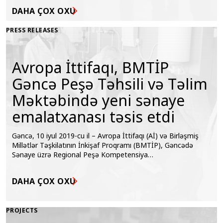
DAHA ÇOX OXU
PRESS RELEASES
Avropa İttifaqı, BMTİP
Gəncə Peşə Təhsili və Təlim
Məktəbində yeni sənaye
emalatxanası təsis etdi
Gəncə, 10 iyul 2019-cu il – Avropa İttifaqı (Aİ) və Birləşmiş
Millətlər Təşkilatının İnkişaf Proqramı (BMTİP), Gəncədə
Sənaye üzrə Regional Peşə Kompetensiya…
DAHA ÇOX OXU
PROJECTS