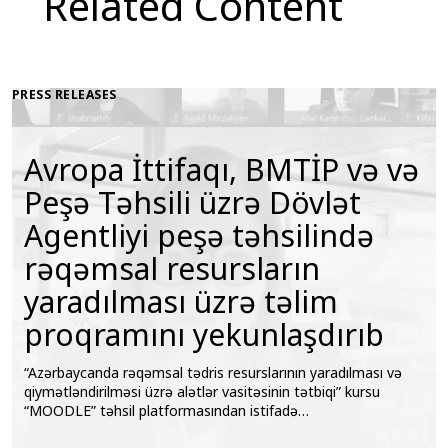
Related Content
PRESS RELEASES
Avropa İttifaqı, BMTİP və və
Peşə Təhsili üzrə Dövlət
Agentliyi peşə təhsilində
rəqəmsal resursların
yaradılması üzrə təlim
proqramını yekunlaşdırıb
“Azərbaycanda rəqəmsal tədris resurslarının yaradılması və
qiymətləndirilməsi üzrə alətlər vasitəsinin tətbiqi” kursu
“MOODLE” təhsil platformasından istifadə…