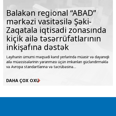
Balakən regional “ABAD”
mərkəzi vasitəsilə Şəki-
Zaqatala iqtisadi zonasında
kiçik ailə təsərrüfatlarının
inkişafına dəstək
Layihənin ümumi məqsədi kənd yerlərində müasir və dayanıqlı
ailə müəssisələrinin yaranması üçün imkanları gücləndirməklə
və Avropa standartlarına və təcrübəsinə…
DAHA ÇOX OXU