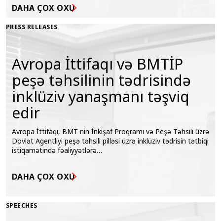
DAHA ÇOX OXU
PRESS RELEASES
Avropa İttifaqı və BMTİP
peşə təhsilinin tədrisində
inklüziv yanaşmanı təşviq
edir
Avropa İttifaqı, BMT-nin İnkişaf Proqramı və Peşə Təhsili üzrə
Dövlət Agentliyi peşə təhsili pilləsi üzrə inklüziv tədrisin tətbiqi
istiqamətində fəaliyyətlərə…
DAHA ÇOX OXU
SPEECHES