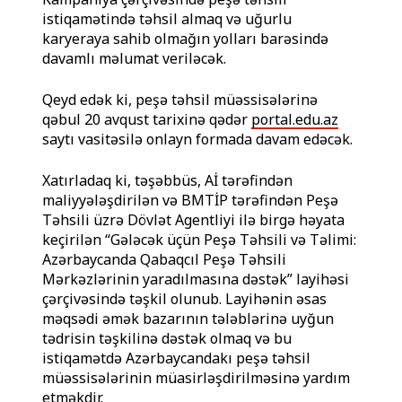
istiqamətində təhsil almaq və uğurlu
karyeraya sahib olmağın yolları barəsində
davamlı məlumat veriləcək.
Qeyd edək ki, peşə təhsil müəssisələrinə
qəbul 20 avqust tarixinə qədər
portal.edu.az
saytı vasitəsilə onlayn formada davam edəcək.
Xatırladaq ki, təşəbbüs, Aİ tərəfindən
maliyyələşdirilən və BMTİP tərəfindən Peşə
Təhsili üzrə Dövlət Agentliyi ilə birgə həyata
keçirilən “Gələcək üçün Peşə Təhsili və Təlimi:
Azərbaycanda Qabaqcıl Peşə Təhsili
Mərkəzlərinin yaradılmasına dəstək” layihəsi
çərçivəsində təşkil olunub. Layihənin əsas
məqsədi əmək bazarının tələblərinə uyğun
tədrisin təşkilinə dəstək olmaq və bu
istiqamətdə Azərbaycandakı peşə təhsil
müəssisələrinin müasirləşdirilməsinə yardım
etməkdir.