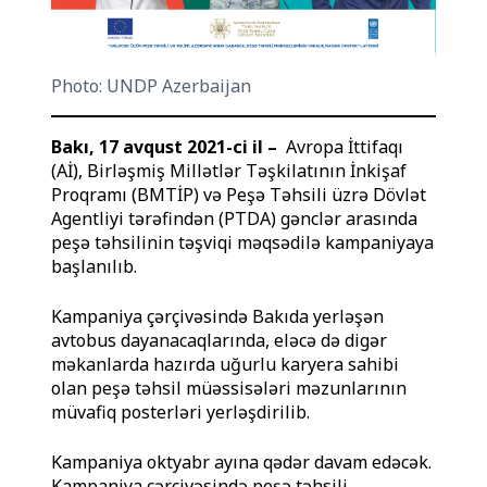
Photo: UNDP Azerbaijan
Bakı, 17 avqust 2021-ci il –
Avropa İttifaqı
(Aİ), Birləşmiş Millətlər Təşkilatının İnkişaf
Proqramı (BMTİP) və Peşə Təhsili üzrə Dövlət
Agentliyi tərəfindən (PTDA) gənclər arasında
peşə təhsilinin təşviqi məqsədilə kampaniyaya
başlanılıb.
Kampaniya çərçivəsində Bakıda yerləşən
avtobus dayanacaqlarında, eləcə də digər
məkanlarda hazırda uğurlu karyera sahibi
olan peşə təhsil müəssisələri məzunlarının
müvafiq posterləri yerləşdirilib.
Kampaniya oktyabr ayına qədər davam edəcək.
Kampaniya çərçivəsində peşə təhsili