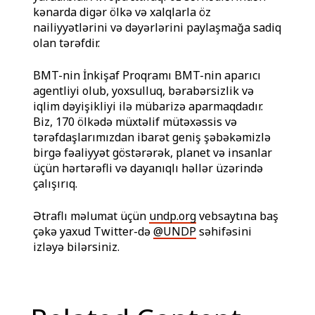
kənarda digər ölkə və xalqlarla öz
nailiyyətlərini və dəyərlərini paylaşmağa sadiq
olan tərəfdir.
BMT-nin İnkişaf Proqramı BMT-nin aparıcı
agentliyi olub, yoxsulluq, bərabərsizlik və
iqlim dəyişikliyi ilə mübarizə aparmaqdadır.
Biz, 170 ölkədə müxtəlif mütəxəssis və
tərəfdaşlarımızdan ibarət geniş şəbəkəmizlə
birgə fəaliyyət göstərərək, planet və insanlar
üçün hərtərəfli və dayanıqlı həllər üzərində
çalışırıq.
Ətraflı məlumat üçün
undp.org
vebsaytına baş
çəkə yaxud Twitter-də
@UNDP
səhifəsini
izləyə bilərsiniz.