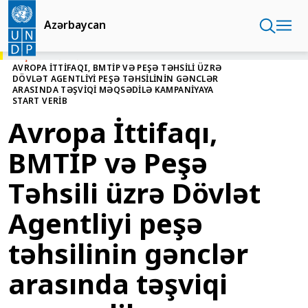
Əsas
kontentə
Azərbaycan
keçin
BAŞ SƏHIFƏ
AZƏRBAYCAN
AVROPA İTTIFAQI, BMTİP VƏ PEŞƏ TƏHSILI ÜZRƏ
DÖVLƏT AGENTLIYI PEŞƏ TƏHSILININ GƏNCLƏR
ARASINDA TƏŞVIQI MƏQSƏDILƏ KAMPANIYAYA
START VERIB
Avropa İttifaqı,
BMTİP və Peşə
Təhsili üzrə Dövlət
Agentliyi peşə
təhsilinin gənclər
arasında təşviqi