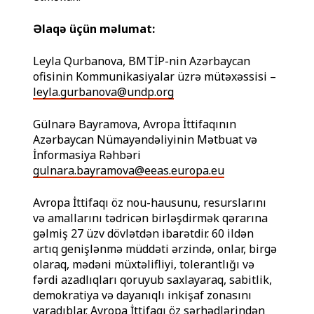
Əlaqə üçün məlumat:
Leyla Qurbanova, BMTİP-nin Azərbaycan
ofisinin Kommunikasiyalar üzrə mütəxəssisi –
leyla.gurbanova@undp.org
Gülnarə Bayramova, Avropa İttifaqının
Azərbaycan Nümayəndəliyinin Mətbuat və
İnformasiya Rəhbəri
gulnara.bayramova@eeas.europa.eu
Avropa İttifaqı öz nou-hausunu, resurslarını
və amallarını tədricən birləşdirmək qərarına
gəlmiş 27 üzv dövlətdən ibarətdir. 60 ildən
artıq genişlənmə müddəti ərzində, onlar, birgə
olaraq, mədəni müxtəlifliyi, tolerantlığı və
fərdi azadlıqları qoruyub saxlayaraq, sabitlik,
demokratiya və dayanıqlı inkişaf zonasını
yaradıblar. Avropa İttifaqı öz sərhədlərindən