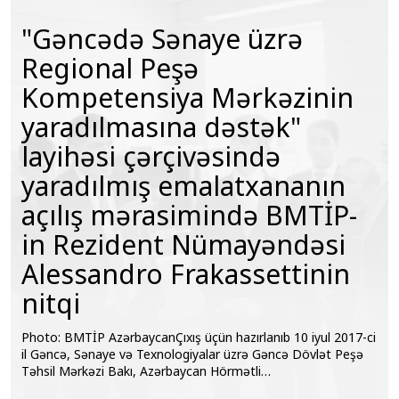
"Gəncədə Sənaye üzrə
Regional Peşə
Kompetensiya Mərkəzinin
yaradılmasına dəstək"
layihəsi çərçivəsində
yaradılmış emalatxananın
açılış mərasimində BMTİP-
in Rezident Nümayəndəsi
Alessandro Frakassettinin
nitqi
Photo: BMTİP AzərbaycanÇıxış üçün hazırlanıb 10 iyul 2017-ci
il Gəncə, Sənaye və Texnologiyalar üzrə Gəncə Dövlət Peşə
Təhsil Mərkəzi Bakı, Azərbaycan Hörmətli…