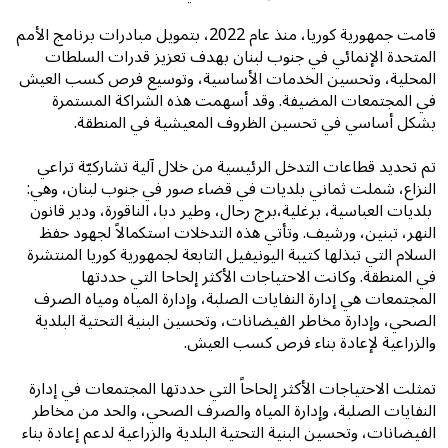
قامت جمهورية كوريا، منذ عام 2022، بتمويل مبادرات برنامج الأمم
المتحدة الإنمائي في جنوب لبنان بهدف تعزيز قدرات السلطات
المحلية، وتحسين الخدمات الأساسية، وتوسيع فرص كسب العيش
في المجتمعات المضيفة. وقد أسهمت هذه الشراكة المستمرة
بشكل أساسي في تحسين الظروف المعيشية في المنطقة.
تم تحديد قطاعات التدخل الرئيسية من خلال آلية تشاركيّة تراعي
النزاع، شملت ثماني بلديات في قضاء صور في جنوب لبنان، وهي:
بلديات العباسية، برغلية،برج رحال، وطير دبا، الناقورة، ودير قانون
النهر، تبنين، ورشيف. وتأتي هذه التدخلات استكمالاً لجهود حفظ
السلام التي تبذلها كتيبة اليونيفيل التابعة لجمهورية كوريا المنتشرة
في المنطقة. وكانت الاحتياجات الأكثر إلحاحا التي حددتها
المجتمعات هي إدارة النفايات الصلبة، وإدارة المياه ومياه الصرف
الصحي، وإدارة مخاطر الفيضانات، وتحسين البنية التحتية البلدية
والزراعية لإعادة بناء فرص كسب العيش.
تمثلت الاحتياجات الأكثر إلحاحاً التي حددتها المجتمعات في إدارة
النفايات الصلبة، وإدارة المياه والصرف الصحي، والحد من مخاطر
الفيضانات، وتحسين البنية التحتية البلدية والزراعية لدعم إعادة بناء