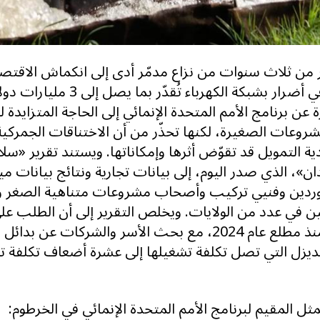
 من ثلاث سنوات من نزاع مدمّر أدى إلى انكماش الاقتصاد
من 40% وتسبّب في أضرار بشبكة الكهرباء
عن برنامج الأمم المتحدة الإنمائي إلى الحاجة المتزايدة 
مشروعات الصغيرة، لكنها تحذّر من أن الاختناقات الجمركي
ة التمويل قد تقوّض أثرها وإمكاناتها. ويستند تقرير «سل
»، الذي صدر اليوم، إلى بيانات تجارية ونتائج بيانات مي
ردين وفنيي تركيب وأصحاب مشروعات متناهية الصغر و
ن في عدد من الولايات. ويخلص التقرير إلى أن الطلب عل
شهد ارتفاعاً كبيراً منذ مطلع عام 2024، مع بحث الأسر والشركات ع
الديزل التي تصل تكلفة تشغيلها إلى عشرة أضعاف تكلفة 
ممثل المقيم لبرنامج الأمم المتحدة الإنمائي في الخرطوم: