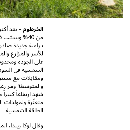
الخرطوم
– بعد أكثر
دراسة جديدة صادرة 
للأسر والمزارع وال
على الجودة ومحدودي
الشمسية في السودان
ومقابلات مع مستو
والمتوسطة ومزارعي
متعثّرة ولمولدات 
الطاقة الشمسية.
وقال لوكا ريندا، ال