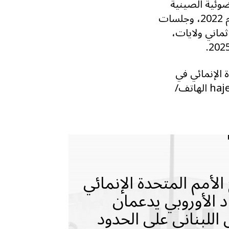
ضوئية الصينية
التي جمعتها مؤسسة «إمبر إنرجي»، وبيانات مسح سوق العمل السوداني لعام 2022، وجلسات
ماني ولايات،
 الإنمائي في
السودان، رئيسة قسم الاتصالات البريد الإلكتروني: hajer.suliman@undp.org الهاتف/
الأمم المتحدة الإنمائي
د الأوروبي يدعمان
اللبناني على الحدود