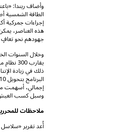
وأضاف ريندا: «باعت
الطاقة الشمسية أصب
إجراءات جمركية أكثر
هذه العناصر، يمكن 
جهودهم نحو تعافٍ 
وخلال السنوات الخم
يقارب 00
إجمالي، أسهمت مشا
وسبل كسب العيش لنحو 800 
ملاحظات للمحرري
أُعد تقرير «سلاسل 