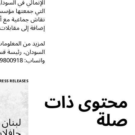
الإنمائي في السودا
نقاش جماعية مع أص
إضافة إلى مقابلات 
لمزيد من المعلومات
واتساب: 00249819800918
RESS RELEASES
محتوى ذات
صلة
لبنان
حافلات