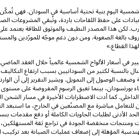
مسية اليوم بنية تحتية أساسية في السودان. فهي تُمكّن
يادات على حفظ اللقاحات باردة، وتُبقي المشروعات الصغ
رب. لكن هذا المصدر النظيف والموثوق للطاقة يعتمد ع
وف بالغة الصعوبة. ومن دون دعم موجّه للمورّدين والمس
لهذا القطاع.»
ر في أسعار الألواح الشمسية عالمياً خلال العقد الماضي، 
ال بالنسبة لكثير من السودانيين بسبب ارتفاع التكاليف ا
ة وضعف الوصول إلى التمويل. ويشير التقرير إلى أن الوار
ء بورتسودان، بينما تعيق الرسوم المفروضة على مستوى ا
 الداخلي. كما أدت الاضطرابات الأخيرة في مسار الشحن ال
للتعامل مباشرة مع المصنّعين في الخارج، ما استبعد الت
ت ومنتجات منخفضة الجودة في تراجع ثقة المستهلكين،
هندسية المؤهلة إلى إضعاف عمليات الصيانة بعد تركيب ا