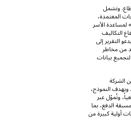
طاع. وتشمل
جات المعتمدة،
» لمساعدة الأسر
اع التكاليف
عو التقرير إلى
حد من مخاطر
لتجميع بيانات
ن الشركة
. ويهدف النموذج،
ً، وتُموّل عبر
سبقة الدفع، بما
ت أولية كبيرة من