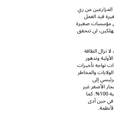
 المزارعين من ري
يرة قيد العمل
لى مؤسسات صغيرة
تهلكين، لن تتحقق
لا تزال الطاقة
لأولية وتدهور
دات تواجه تأخيرات
لولايات والمخاطر
رئيسي إلى
جار الأصغر غير
القادرين على تلبية الحد الأدنى لطلبات الحاويات الكاملة أو دفع مقدمات بنسبة 100%. كما
 في حين أدى
لأنظمة.