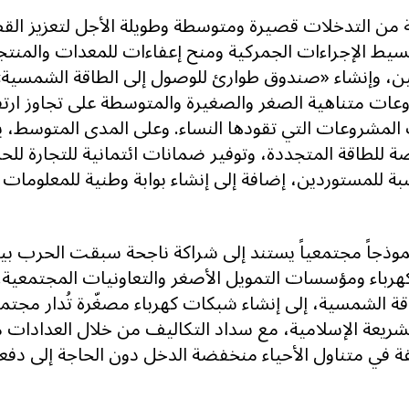
ة من التدخلات قصيرة ومتوسطة وطويلة الأجل لتعزيز الق
تبسيط الإجراءات الجمركية ومنح إعفاءات للمعدات والمنت
فنيين، وإنشاء «صندوق طوارئ للوصول إلى الطاقة الشمسية
عات متناهية الصغر والصغيرة والمتوسطة على تجاوز ارتف
ك المشروعات التي تقودها النساء. وعلى المدى المتوسط، يد
 للطاقة المتجددة، وتوفير ضمانات ائتمانية للتجارة لل
سبة للمستوردين، إضافة إلى إنشاء بوابة وطنية للمعلومات 
نموذجاً مجتمعياً يستند إلى شراكة ناجحة سبقت الحرب بي
لكهرباء ومؤسسات التمويل الأصغر والتعاونيات المجتمعية
ة الشمسية، إلى إنشاء شبكات كهرباء مصغّرة تُدار مجتمعيا
ريعة الإسلامية، مع سداد التكاليف من خلال العدادات م
ة في متناول الأحياء منخفضة الدخل دون الحاجة إلى دفعا