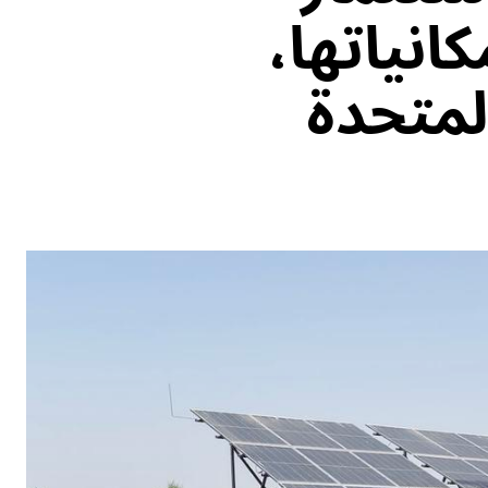
انياتها،
لمتحدة